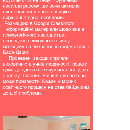
круглий стіл на тему: «Зупинимо
насилля разом», де вони активно
висловлювали свою позицію і
вирішення даної проблеми.
Розміщено в Google Classroom
інформаційні матеріали щодо видів
психологічного насильства,
проведено психодіагностичну
методику на визначення форм агресії
Баса-Дарки.
Проведені заходи сприяли
вихованню в учнів людяності, поваги
один до одного і оточуючого світу, до
аналізу власних вчинків і до чого це
може призвести. Кожен учасник
освітнього процесу не став байдужим
до цієї проблеми.