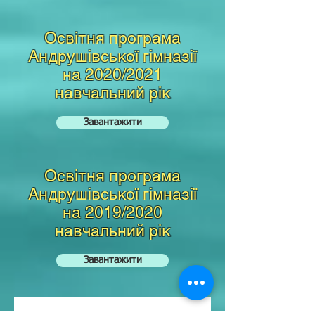
Освітня програма
Андрушівської гімназії
на 2020/2021
навчальний рік
Завантажити
Освітня програма
Андрушівської гімназії
на 2019/2020
навчальний рік
Завантажити