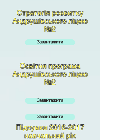
Стратегія розвитку
Андрушівського ліцею
№2
Завантажити
Освітня програма
Андрушівського ліцею
№2
Завантажити
Завантажити
Підсумки
2016-2017
навчальний рік