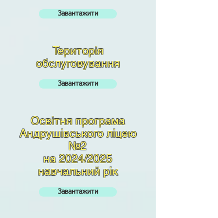
Завантажити
Територія
обслуговування
Завантажити
Освітня програма
Андрушівського ліцею
№2
на 2024/2025
навчальний рік
Завантажити