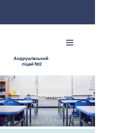
Андрушівський
ліцей №2
Мова навчання -
українська