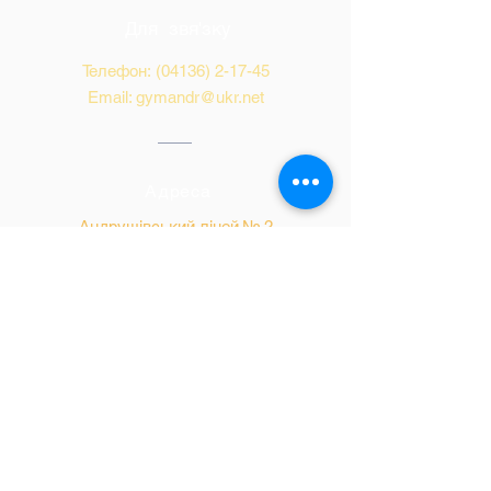
Для звя'зку
Телефон:
(04136) 2-17-45
Email:
gymandr@ukr.net
Адреса
Андрушівський ліцей № 2
вул. Шкільна, 3
м. Андрушівка
Житомирська обл.
13401