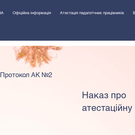
НА
Офіційна інформація
Атестація педагогічних працівників
В
Протокол АК №2
Наказ про
атестаційну