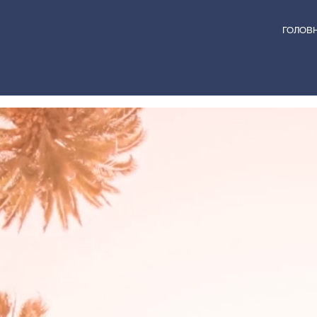
ГОЛОВ
Андрушівський
ліцей №2