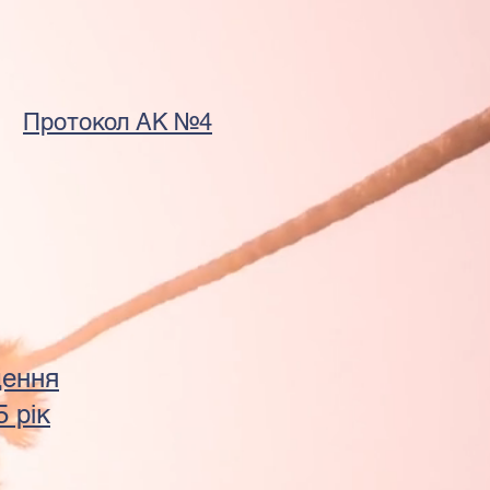
Протокол АК №4
щення
5 рік